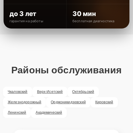
до 3 лет
30 мин
гарантия на работы
бесплатная диагностика
Районы обслуживания
Чкаловский
Верх-Исетский
Октябрьский
Железнодорожный
Орджоникидзевский
Кировский
Ленинский
Академический