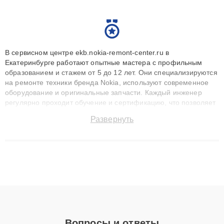
В сервисном центре ekb.nokia-remont-center.ru в
Екатеринбурге работают опытные мастера с профильным
образованием и стажем от 5 до 12 лет. Они специализируются
на ремонте техники бренда Nokia, используют современное
оборудование и оригинальные запчасти. Каждый инженер
регулярно проходит обучение и сертификацию, что позволяет
быстро и точноdiagnostikировать поломки и восстанавливать
Развернуть
технику с сохранением гарантии до 3 лет. Наши мастера
решают сложные случаи: от замены матриц и материнских
плат до ремонта после залития и восстановления данных.
Благодаря высокой квалификации и ответственному подходу
клиенты получают быстрый, качественный ремонт и понятные
объяснения по результатам диагностики.
Вопросы и ответы